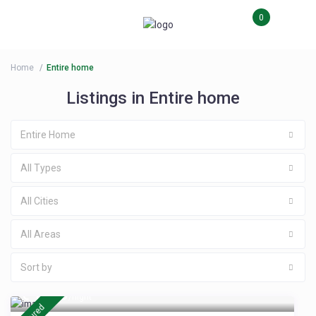
0
Home
Entire home
Listings in Entire home
Entire Home
All Types
All Cities
All Areas
Sort by
€ 1.500
/night