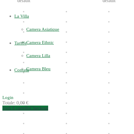
default
default
La Villa
Camera Asiatique
Camera Ethnic
Tariffe
Camera Lilla
Camera Bleu
Contatti
Login
Totale:
0,00
€
Vedi il carrello
Checkout